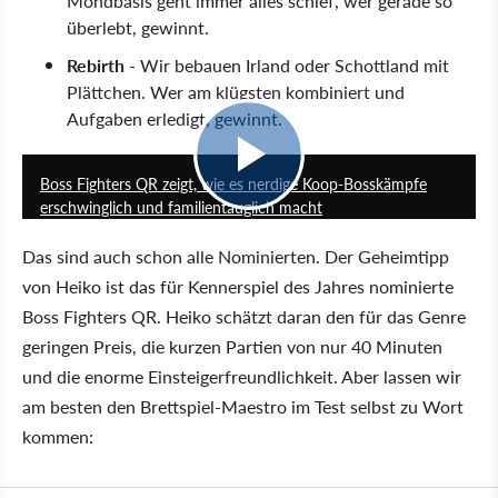
Mondbasis geht immer alles schief, wer gerade so
überlebt, gewinnt.
Rebirth
- Wir bebauen Irland oder Schottland mit
Plättchen. Wer am klügsten kombiniert und
Aufgaben erledigt, gewinnt.
0:51
Boss Fighters QR zeigt, wie es nerdige Koop-Bosskämpfe
erschwinglich und familientauglich macht
Das sind auch schon alle Nominierten. Der Geheimtipp
von Heiko ist das für Kennerspiel des Jahres nominierte
Boss Fighters QR. Heiko schätzt daran den für das Genre
geringen Preis, die kurzen Partien von nur 40 Minuten
und die enorme Einsteigerfreundlichkeit. Aber lassen wir
am besten den Brettspiel-Maestro im Test selbst zu Wort
kommen: