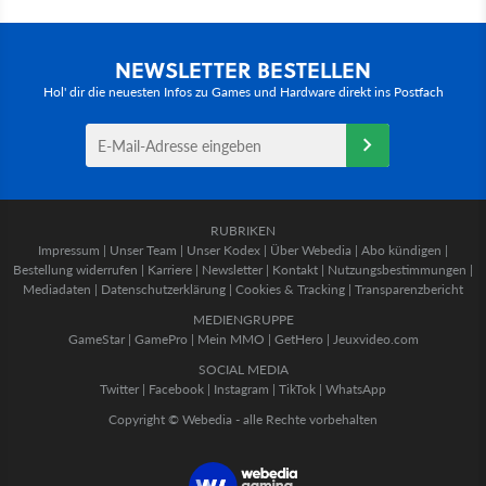
NEWSLETTER BESTELLEN
Hol' dir die neuesten Infos zu Games und Hardware direkt ins Postfach
RUBRIKEN
Impressum
|
Unser Team
|
Unser Kodex
|
Über Webedia
|
Abo kündigen
|
Bestellung widerrufen
|
Karriere
|
Newsletter
|
Kontakt
|
Nutzungsbestimmungen
|
Mediadaten
|
Datenschutzerklärung
|
Cookies & Tracking
|
Transparenzbericht
MEDIENGRUPPE
GameStar
|
GamePro
|
Mein MMO
|
GetHero
|
Jeuxvideo.com
SOCIAL MEDIA
Twitter
|
Facebook
|
Instagram
|
TikTok
|
WhatsApp
Copyright © Webedia - alle Rechte vorbehalten