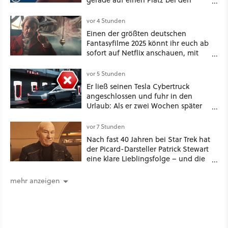
Game Awards zu
vor 4 Stunden
Einen der größten deutschen
Fantasyfilme 2025 könnt ihr euch ab
sofort auf Netflix anschauen, mit
dabei: ein Star aus Der Hobbit
vor 5 Stunden
Er ließ seinen Tesla Cybertruck
angeschlossen und fuhr in den
Urlaub: Als er zwei Wochen später
zurückkam, sprang der Truck nicht
mehr an [Best of GameStar]
vor 7 Stunden
Nach fast 40 Jahren bei Star Trek hat
der Picard-Darsteller Patrick Stewart
eine klare Lieblingsfolge – und die
ist Familiensache
mehr anzeigen