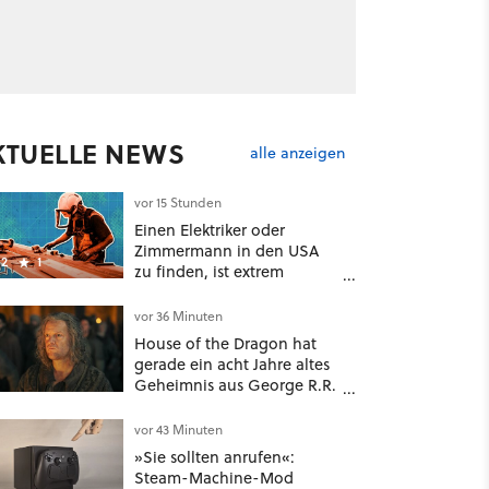
KTUELLE NEWS
alle anzeigen
vor 15 Stunden
Einen Elektriker oder
Zimmermann in den USA
2
1
zu finden, ist extrem
schwierig: zu viele KI-
Rechenzentren
vor 36 Minuten
House of the Dragon hat
gerade ein acht Jahre altes
Geheimnis aus George R.R.
Martins Büchern aufgelöst
vor 43 Minuten
»Sie sollten anrufen«:
Steam-Machine-Mod