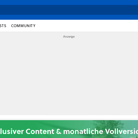
STS
COMMUNITY
lusiver Content & monatliche Vollvers