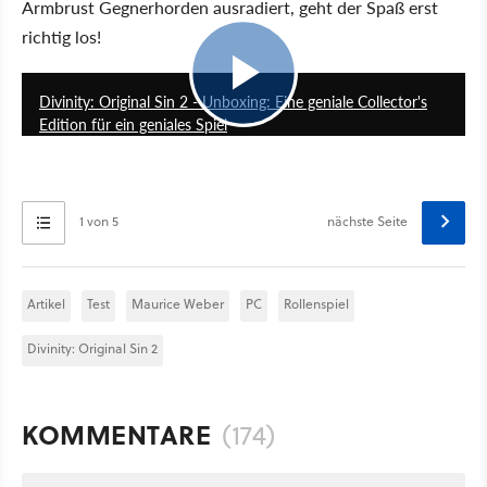
Armbrust Gegnerhorden ausradiert, geht der Spaß erst
richtig los!
8:13
Divinity: Original Sin 2 - Unboxing: Eine geniale Collector's
Edition für ein geniales Spiel
1 von 5
nächste Seite
Artikel
Test
Maurice Weber
PC
Rollenspiel
Divinity: Original Sin 2
KOMMENTARE
(174)