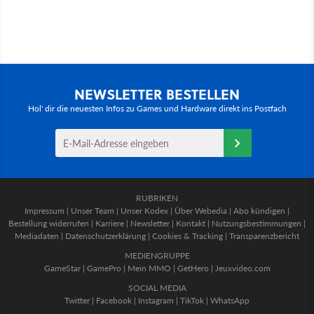
NEWSLETTER BESTELLEN
Hol' dir die neuesten Infos zu Games und Hardware direkt ins Postfach
RUBRIKEN
Impressum
|
Unser Team
|
Unser Kodex
|
Über Webedia
|
Abo kündigen
|
Bestellung widerrufen
|
Karriere
|
Newsletter
|
Kontakt
|
Nutzungsbestimmungen
|
Mediadaten
|
Datenschutzerklärung
|
Cookies & Tracking
|
Transparenzbericht
MEDIENGRUPPE
GameStar
|
GamePro
|
Mein MMO
|
GetHero
|
Jeuxvideo.com
SOCIAL MEDIA
Twitter
|
Facebook
|
Instagram
|
TikTok
|
WhatsApp