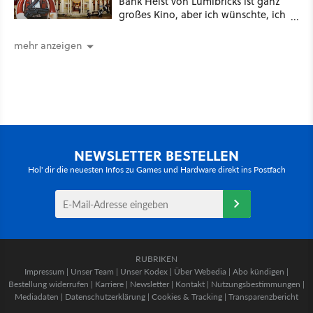
Bank Heist von Lumibricks ist ganz
großes Kino, aber ich wünschte, ich
hätte vorher nie von der Marke
gehört
mehr anzeigen
NEWSLETTER BESTELLEN
Hol' dir die neuesten Infos zu Games und Hardware direkt ins Postfach
RUBRIKEN
Impressum
|
Unser Team
|
Unser Kodex
|
Über Webedia
|
Abo kündigen
|
Bestellung widerrufen
|
Karriere
|
Newsletter
|
Kontakt
|
Nutzungsbestimmungen
|
Mediadaten
|
Datenschutzerklärung
|
Cookies & Tracking
|
Transparenzbericht