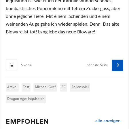
Inquisition ist wie Fluch der Karibik: wunderschönes,
bombastisches Popcornkino mit fettem Zuckerguss, aber
ohne jegliche Tiefe. Mit einem lachenden und einem
weinenden Auge gehe ich wieder spielen. Denn: Das alte
Bioware ist tot! Lang lebe das neue Bioware!
5 von 6
nächste Seite
Artikel
Test
Michael Graf
PC
Rollenspiel
Dragon Age: Inquisition
EMPFOHLEN
alle anzeigen