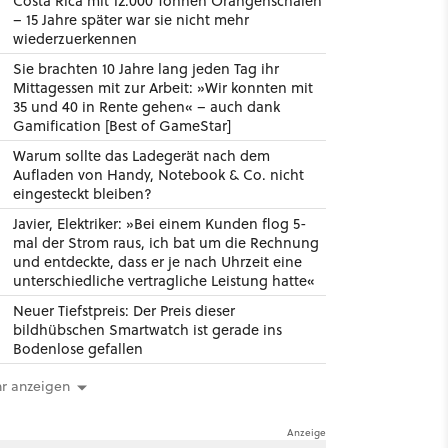
Costa Rica mit 12.000 Tonnen Orangenschalen
– 15 Jahre später war sie nicht mehr
wiederzuerkennen
Sie brachten 10 Jahre lang jeden Tag ihr
Mittagessen mit zur Arbeit: »Wir konnten mit
35 und 40 in Rente gehen« – auch dank
Gamification [Best of GameStar]
Warum sollte das Ladegerät nach dem
Aufladen von Handy, Notebook & Co. nicht
eingesteckt bleiben?
Javier, Elektriker: »Bei einem Kunden flog 5-
mal der Strom raus, ich bat um die Rechnung
und entdeckte, dass er je nach Uhrzeit eine
unterschiedliche vertragliche Leistung hatte«
Neuer Tiefstpreis: Der Preis dieser
bildhübschen Smartwatch ist gerade ins
Bodenlose gefallen
r anzeigen