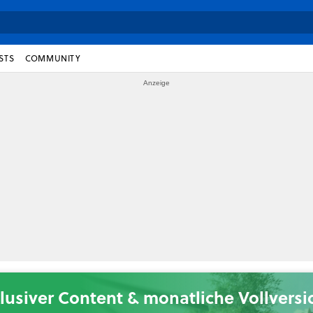
STS
COMMUNITY
lusiver Content & monatliche Vollvers