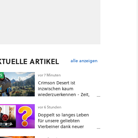
KTUELLE ARTIKEL
alle anzeigen
S
vor 7 Minuten
Crimson Desert ist
inzwischen kaum
wiederzuerkennen - Zeit,
dass sich die Entwickler den
drängendsten Problemen
vor 6 Stunden
widmen
Doppelt so langes Leben
für unsere geliebten
1
2
Vierbeiner dank neuer
Behandlungsmethode aus