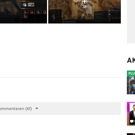
38
A
PLU
ommentaren (61)