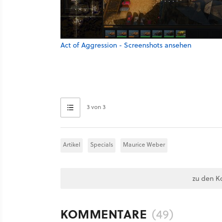
Act of Aggression - Screenshots ansehen
3 von 3
Artikel
Specials
Maurice Weber
zu den K
KOMMENTARE
(49)