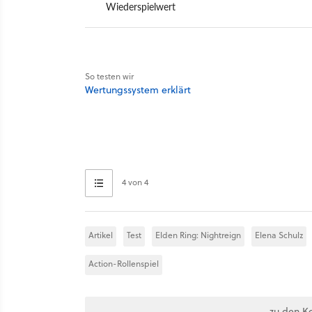
Wiederspielwert
So testen wir
Wertungssystem erklärt
4 von 4
Artikel
Test
Elden Ring: Nightreign
Elena Schulz
Action-Rollenspiel
zu den K