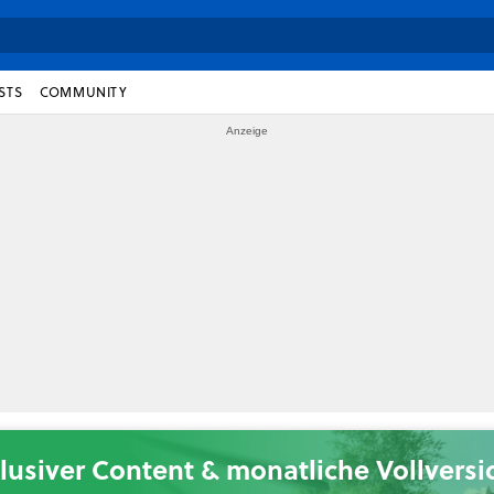
STS
COMMUNITY
lusiver Content & monatliche Vollvers