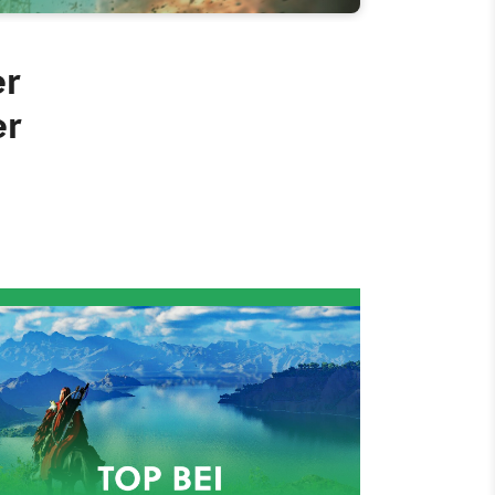
er
er