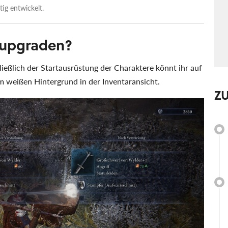
tig entwickelt.
 upgraden?
ießlich der Startausrüstung der Charaktere könnt ihr auf
m weißen Hintergrund in der Inventaransicht.
Z