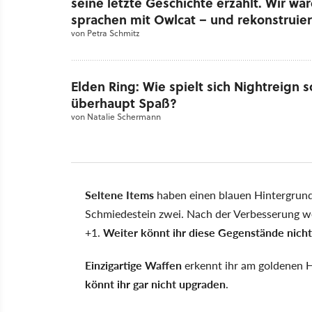
seine letzte Geschichte erzählt. Wir wa
sprachen mit Owlcat – und rekonstruie
Bytes
von
Petra Schmitz
Elden Ring: Wie spielt sich Nightreign 
überhaupt Spaß?
von
Natalie Schermann
Seltene Items
haben einen blauen Hintergrund
Schmiedestein zwei. Nach der Verbesserung wec
+1.
Weiter könnt ihr diese Gegenstände nich
Einzigartige Waffen
erkennt ihr am goldenen 
könnt ihr gar nicht upgraden
.