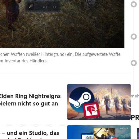
chen Waffen (weißer Hintergrund) ein. Die aufgewertete Waffe
im Inventar des Händlers.
Elden Ring Nightreigns
meh
ielern nicht so gut an
P
 – und ein Studio, das