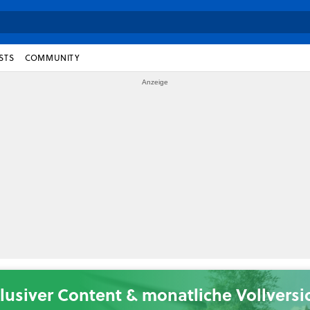
STS
COMMUNITY
lusiver Content & monatliche Vollvers