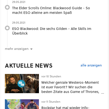
29.05.2021
The Elder Scrolls Online: Blackwood Guide - So
macht ESO alleine am meisten Spaß
29.05.2021
ESO Blackwood: Die sechs Gilden - Alle Skills im
Überblick
mehr anzeigen
AKTUELLE NEWS
alle anzeigen
vor 10 Stunden
Welcher geniale Westeros-Moment
ist euer Favorit? Wir suchen die
besten Zitate aus Game of Thrones,
House of the Dragon und Knight of
the Seven Kingdoms
vor 11 Stunden
Rockstar hat mal wieder Info-