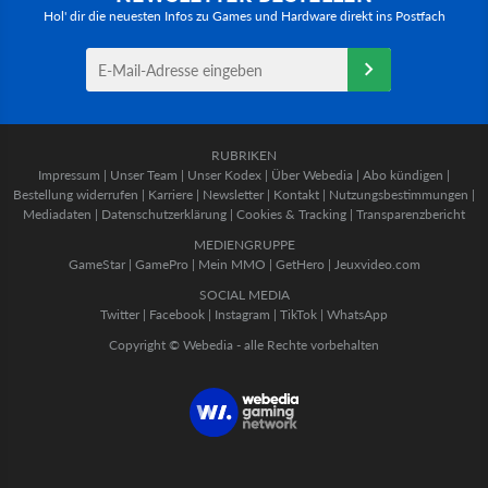
Hol' dir die neuesten Infos zu Games und Hardware direkt ins Postfach
RUBRIKEN
Impressum
|
Unser Team
|
Unser Kodex
|
Über Webedia
|
Abo kündigen
|
Bestellung widerrufen
|
Karriere
|
Newsletter
|
Kontakt
|
Nutzungsbestimmungen
|
Mediadaten
|
Datenschutzerklärung
|
Cookies & Tracking
|
Transparenzbericht
MEDIENGRUPPE
GameStar
|
GamePro
|
Mein MMO
|
GetHero
|
Jeuxvideo.com
SOCIAL MEDIA
Twitter
|
Facebook
|
Instagram
|
TikTok
|
WhatsApp
Copyright © Webedia - alle Rechte vorbehalten