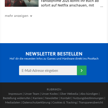
Fantasyfilme 2025 könnt ihr euch ab
sofort auf Netflix anschauen, mit
dabei: ein Star aus Der Hobbit
mehr anzeigen
NEWSLETTER BESTELLEN
Hol' dir die neuesten Infos zu Games und Hardware direkt ins Postfach
RUBRIKEN
Impressum
|
Unser Team
|
Unser Kodex
|
Über Webedia
|
Abo kündigen
|
Bestellung widerrufen
|
Karriere
|
Newsletter
|
Kontakt
|
Nutzungsbestimmungen
|
Mediadaten
|
Datenschutzerklärung
|
Cookies & Tracking
|
Transparenzbericht