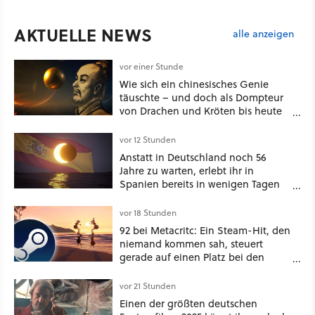
AKTUELLE NEWS
alle anzeigen
vor einer Stunde
Wie sich ein chinesisches Genie
täuschte – und doch als Dompteur
von Drachen und Kröten bis heute
Recht behält [Best of GameStar]
vor 12 Stunden
Anstatt in Deutschland noch 56
Jahre zu warten, erlebt ihr in
Spanien bereits in wenigen Tagen
ein schattiges Sommer-Spektakel
vor 18 Stunden
92 bei Metacritc: Ein Steam-Hit, den
niemand kommen sah, steuert
gerade auf einen Platz bei den
Game Awards zu
vor 21 Stunden
Einen der größten deutschen