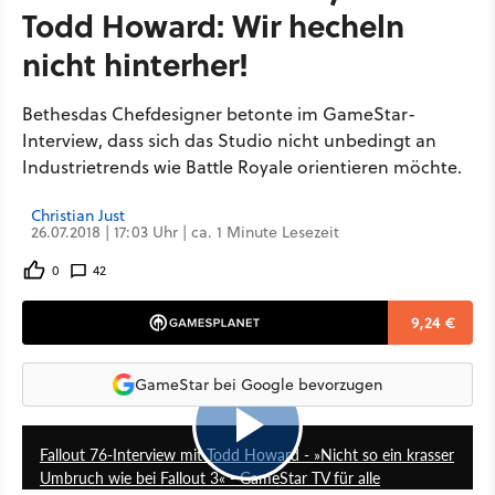
Todd Howard: Wir hecheln
nicht hinterher!
Bethesdas Chefdesigner betonte im GameStar-
Interview, dass sich das Studio nicht unbedingt an
Industrietrends wie Battle Royale orientieren möchte.
Christian Just
26.07.2018 | 17:03 Uhr | ca. 1 Minute Lesezeit
0
42
9,24 €
GameStar bei Google bevorzugen
23:50
Fallout 76-Interview mit Todd Howard - »Nicht so ein krasser
Umbruch wie bei Fallout 3« - GameStar TV für alle