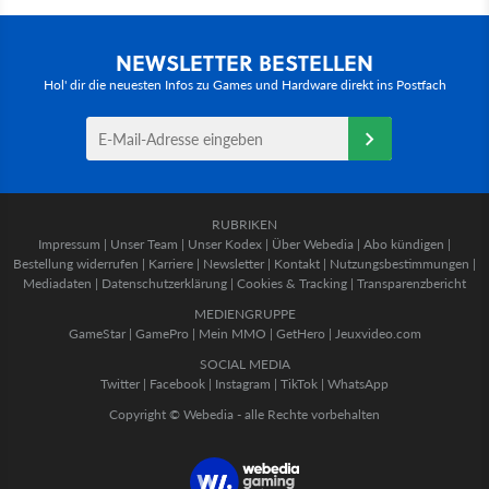
NEWSLETTER BESTELLEN
Hol' dir die neuesten Infos zu Games und Hardware direkt ins Postfach
RUBRIKEN
Impressum
|
Unser Team
|
Unser Kodex
|
Über Webedia
|
Abo kündigen
|
Bestellung widerrufen
|
Karriere
|
Newsletter
|
Kontakt
|
Nutzungsbestimmungen
|
Mediadaten
|
Datenschutzerklärung
|
Cookies & Tracking
|
Transparenzbericht
MEDIENGRUPPE
GameStar
|
GamePro
|
Mein MMO
|
GetHero
|
Jeuxvideo.com
SOCIAL MEDIA
Twitter
|
Facebook
|
Instagram
|
TikTok
|
WhatsApp
Copyright © Webedia - alle Rechte vorbehalten