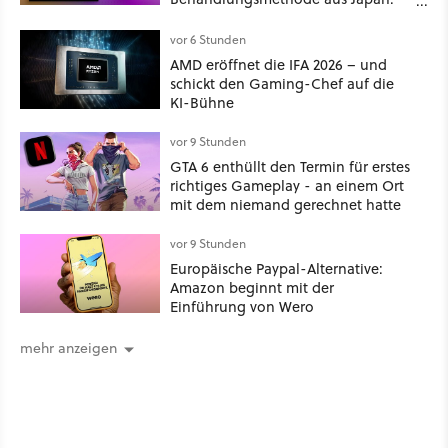
Der Blick auf über 1.200
Kommentare zeigt, dass es nicht so
vor 6 Stunden
einfach ist
AMD eröffnet die IFA 2026 – und
schickt den Gaming-Chef auf die
KI-Bühne
vor 9 Stunden
GTA 6 enthüllt den Termin für erstes
richtiges Gameplay - an einem Ort
mit dem niemand gerechnet hatte
vor 9 Stunden
Europäische Paypal-Alternative:
Amazon beginnt mit der
Einführung von Wero
mehr anzeigen