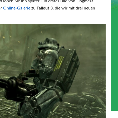
 loben Sie ihn später. Ein erstes Bild von Dogmeat --
er
Online-Galerie
zu
Fallout 3
, die wir mit drei neuen