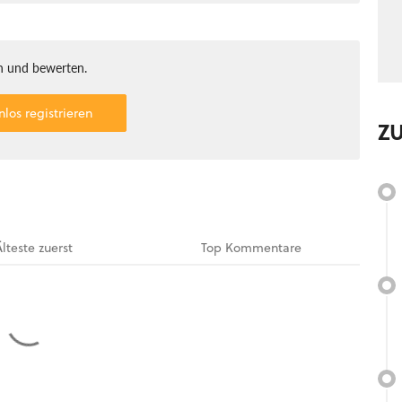
 und bewerten.
nlos registrieren
Z
Älteste
zuerst
Top
Kommentare