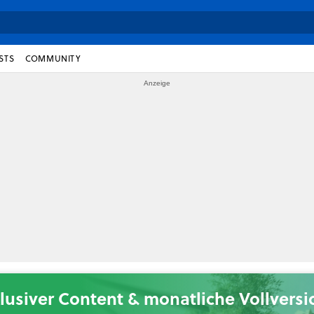
STS
COMMUNITY
lusiver Content & monatliche Vollvers