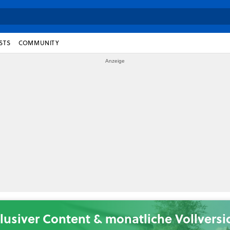
STS
COMMUNITY
lusiver Content & monatliche Vollvers