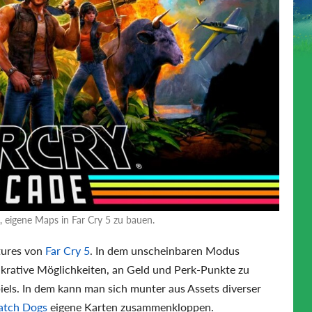
, eigene Maps in Far Cry 5 zu bauen.
atures von
Far Cry 5
. In dem unscheinbaren Modus
ukrative Möglichkeiten, an Geld und Perk-Punkte zu
iels. In dem kann man sich munter aus Assets diverser
tch Dogs
eigene Karten zusammenkloppen.