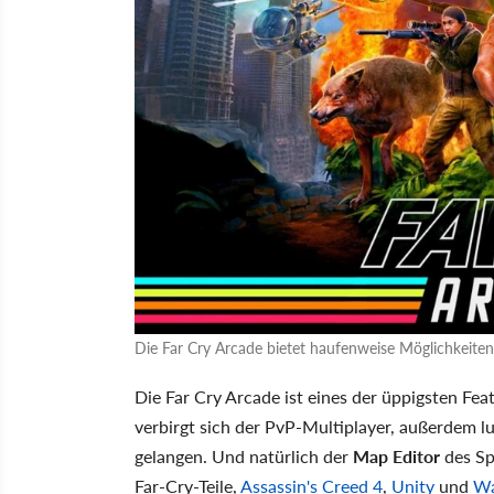
Die Far Cry Arcade bietet haufenweise Möglichkeiten
Die Far Cry Arcade ist eines der üppigsten Fe
verbirgt sich der PvP-Multiplayer, außerdem l
gelangen. Und natürlich der
Map Editor
des Sp
Far-Cry-Teile,
Assassin's Creed 4
,
Unity
und
Wa