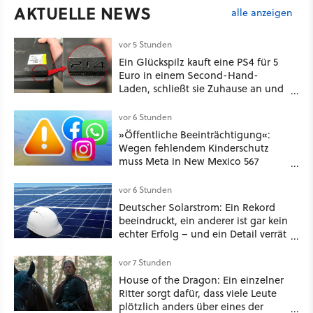
AKTUELLE NEWS
alle anzeigen
vor 5 Stunden
Ein Glückspilz kauft eine PS4 für 5
Euro in einem Second-Hand-
Laden, schließt sie Zuhause an und
schon hat er seine erste
funktionierende PlayStation [Best of
vor 6 Stunden
GameStar]
»Öffentliche Beeinträchtigung«:
Wegen fehlendem Kinderschutz
muss Meta in New Mexico 567
Millionen US-Dollar zahlen
vor 6 Stunden
Deutscher Solarstrom: Ein Rekord
beeindruckt, ein anderer ist gar kein
echter Erfolg – und ein Detail verrät
mehr über die Energiewende als
jede Zahl
vor 7 Stunden
House of the Dragon: Ein einzelner
Ritter sorgt dafür, dass viele Leute
plötzlich anders über eines der