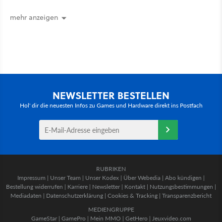
umstrittensten Häuser von Game of
Thrones denken
mehr anzeigen
NEWSLETTER BESTELLEN
Hol' dir die neuesten Infos zu Games und Hardware direkt ins Postfach
RUBRIKEN
Impressum
|
Unser Team
|
Unser Kodex
|
Über Webedia
|
Abo kündigen
|
Bestellung widerrufen
|
Karriere
|
Newsletter
|
Kontakt
|
Nutzungsbestimmungen
|
Mediadaten
|
Datenschutzerklärung
|
Cookies & Tracking
|
Transparenzbericht
MEDIENGRUPPE
GameStar
|
GamePro
|
Mein MMO
|
GetHero
|
Jeuxvideo.com