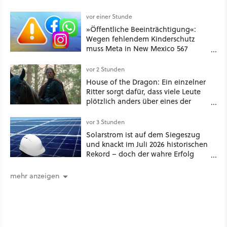
schon hat er seine erste
funktionierende PlayStation [Best of
vor einer Stunde
GameStar]
»Öffentliche Beeinträchtigung«:
Wegen fehlendem Kinderschutz
muss Meta in New Mexico 567
Millionen US-Dollar zahlen
vor 2 Stunden
House of the Dragon: Ein einzelner
Ritter sorgt dafür, dass viele Leute
plötzlich anders über eines der
umstrittensten Häuser von Game of
Thrones denken
vor 3 Stunden
Solarstrom ist auf dem Siegeszug
und knackt im Juli 2026 historischen
Rekord – doch der wahre Erfolg
bleibt unsichtbar
mehr anzeigen