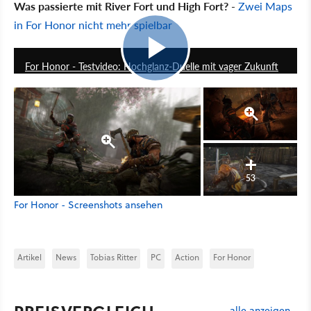
Was passierte mit River Fort und High Fort?
-
Zwei Maps
in For Honor nicht mehr spielbar
9:50
For Honor - Testvideo: Hochglanz-Duelle mit vager Zukunft
53
For Honor - Screenshots ansehen
Artikel
News
Tobias Ritter
PC
Action
For Honor
alle anzeigen