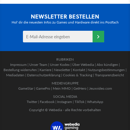
NEWSLETTER BESTELLEN
Hol' dir die neuesten Infos zu Games und Hardware direkt ins Postfach
RUBRIKEN
Impressum
|
Unser Team
|
Unser Kodex
|
Über Webedia
|
Abo kündigen
|
Bestellung widerrufen
|
Karriere
|
Newsletter
|
Kontakt
|
Nutzungsbestimmungen
|
Mediadaten
|
Datenschutzerklärung
|
Cookies & Tracking
|
Transparenzbericht
MEDIENGRUPPE
GameStar
|
GamePro
|
Mein MMO
|
GetHero
|
Jeuxvideo.com
SOCIAL MEDIA
Twitter
|
Facebook
|
Instagram
|
TikTok
|
WhatsApp
Copyright © Webedia - alle Rechte vorbehalten