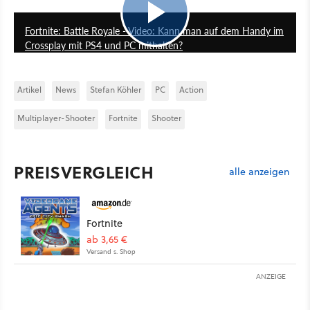
7:32
Fortnite: Battle Royale - Video: Kann man auf dem Handy im
Crossplay mit PS4 und PC mithalten?
Artikel
News
Stefan Köhler
PC
Action
Multiplayer-Shooter
Fortnite
Shooter
PREISVERGLEICH
alle anzeigen
Fortnite
ab 3,65 €
Versand s. Shop
ANZEIGE