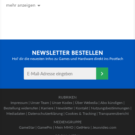
mehr an [Best of GameStar]
mehr anzeigen
NEWSLETTER BESTELLEN
Hol' dir die neuesten Infos zu Games und Hardware direkt ins Postfach
RUBRIKEN
Impressum
|
Unser Team
|
Unser Kodex
|
Über Webedia
|
Abo kündigen
|
Bestellung widerrufen
|
Karriere
|
Newsletter
|
Kontakt
|
Nutzungsbestimmungen
|
Mediadaten
|
Datenschutzerklärung
|
Cookies & Tracking
|
Transparenzbericht
MEDIENGRUPPE
GameStar
|
GamePro
|
Mein MMO
|
GetHero
|
Jeuxvideo.com