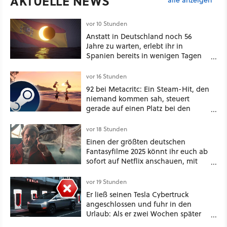
AKTUELLE NEWS
alle anzeigen
vor 10 Stunden
Anstatt in Deutschland noch 56
Jahre zu warten, erlebt ihr in
Spanien bereits in wenigen Tagen
ein schattiges Sommer-Spektakel
vor 16 Stunden
92 bei Metacritc: Ein Steam-Hit, den
niemand kommen sah, steuert
gerade auf einen Platz bei den
Game Awards zu
vor 18 Stunden
Einen der größten deutschen
Fantasyfilme 2025 könnt ihr euch ab
sofort auf Netflix anschauen, mit
dabei: ein Star aus Der Hobbit
vor 19 Stunden
Er ließ seinen Tesla Cybertruck
angeschlossen und fuhr in den
Urlaub: Als er zwei Wochen später
zurückkam, sprang der Truck nicht