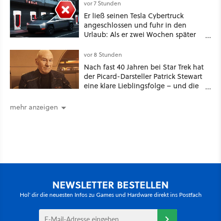
vor 7 Stunden
Er ließ seinen Tesla Cybertruck
angeschlossen und fuhr in den
Urlaub: Als er zwei Wochen später
zurückkam, sprang der Truck nicht
mehr an [Best of GameStar]
vor 8 Stunden
Nach fast 40 Jahren bei Star Trek hat
der Picard-Darsteller Patrick Stewart
eine klare Lieblingsfolge – und die
ist Familiensache
mehr anzeigen
NEWSLETTER BESTELLEN
Hol' dir die neuesten Infos zu Games und Hardware direkt ins Postfach