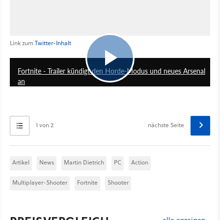
Link zum
Twitter-Inhalt
0:28
Fortnite - Trailer kündigt den Horde-Modus und neues Arsenal
an
1 von 2
nächste Seite
Artikel
News
Martin Dietrich
PC
Action
Multiplayer-Shooter
Fortnite
Shooter
alle anzeigen