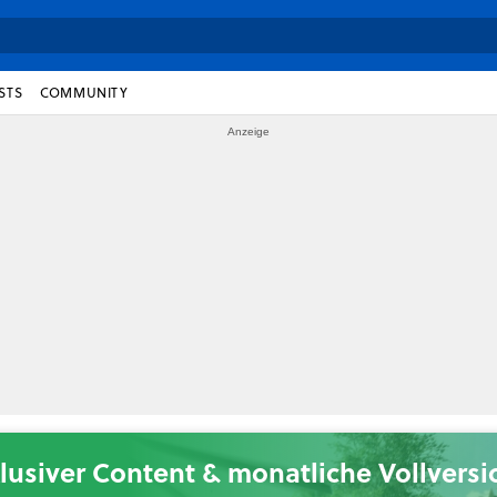
STS
COMMUNITY
lusiver Content & monatliche Vollvers