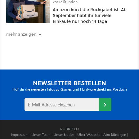
vor 12 Stunden
Amazon kürzt die Rückgabefrist: Ab
September habt ihr für viele
Einkäufe nur noch 14 Tage
mehr anzeigen
NEWSLETTER BESTELLEN
Hol' dir die neuesten Infos zu Games und Hardware direkt ins Postfach
RUBRIKEN
Impressum
|
Unser Team
|
Unser Kodex
|
Über Webedia
|
Abo kündigen
|