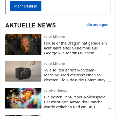
AKTUELLE NEWS
alle anzeigen
vor 26 Minuten
House of the Dragon hat gerade ein
acht Jahre altes Geheimnis aus
George R.R. Martins Büchern
aufgelöst
vor 33 Minuten
»Sie sollten anrufen«: Steam-
Machine-Mod versteckt einen so
cleveren Clou, dass die Community
sich fragt, wieso Valve das nicht
gleich so macht
vor einer Stunde
Die besten Pen&Paper-Rollenspiele:
Der wichtigste Award der Branche
wurde verliehen und ein DnD-
Konkurrent ist der große Gewinner