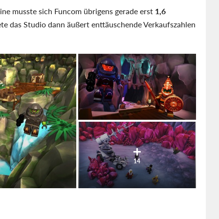
nline musste sich Funcom übrigens gerade erst
1,6
dete das Studio dann äußert enttäuschende Verkaufszahlen
14