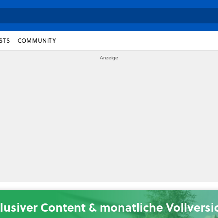
STS
COMMUNITY
lusiver Content & monatliche Vollvers