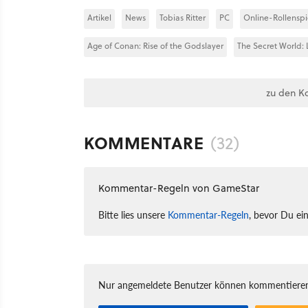
Artikel
News
Tobias Ritter
PC
Online-Rollenspi
Age of Conan: Rise of the Godslayer
The Secret World:
zu den K
KOMMENTARE
(32)
Kommentar-Regeln von GameStar
Bitte lies unsere
Kommentar-Regeln
, bevor Du ei
Nur angemeldete Benutzer können kommentieren