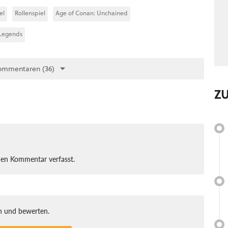
el
Rollenspiel
Age of Conan: Unchained
 Legends
ommentaren (36)
Z
nen Kommentar verfasst.
 und bewerten.