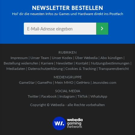
NEWSLETTER BESTELLEN
Hol' dir die neuesten Infos zu Games und Hardware direkt ins Postfach
RUBRIKEN
Impressum
|
Unser Team
|
Unser Kodex
|
Über Webedia
|
Abo kündigen
|
Bestellung widerrufen
|
Karriere
|
Newsletter
|
Kontakt
|
Nutzungsbestimmungen
|
Mediadaten
|
Datenschutzerklärung
|
Cookies & Tracking
|
Transparenzbericht
MEDIENGRUPPE
GameStar
|
GamePro
|
Mein MMO
|
GetHero
|
Jeuxvideo.com
SOCIAL MEDIA
Twitter
|
Facebook
|
Instagram
|
TikTok
|
WhatsApp
Copyright © Webedia - alle Rechte vorbehalten