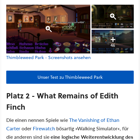
46
Thimbleweed Park - Screenshots ansehen
Unser Test zu Thimbleweed Park
Platz 2 - What Remains of Edith
Finch
Die einen nennen Spiele wie
The Vanishing of Ethan
Carter
oder
Firewatch
bösartig »Walking Simulator«, für
die anderen sind sie
eine logische Weiterentwicklung des