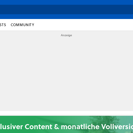
STS
COMMUNITY
lusiver Content & monatliche Vollvers