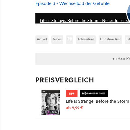
Episode 3 - Wechselbad der Gefühle
Life is Strange: Before the Storm - Neuer Trailer s
Artikel
News
PC
Adventure
Christian Just
Li
zu den K
PREISVERGLEICH
TIPP
Life is Strange: Before the Storm
ab 9,99 €