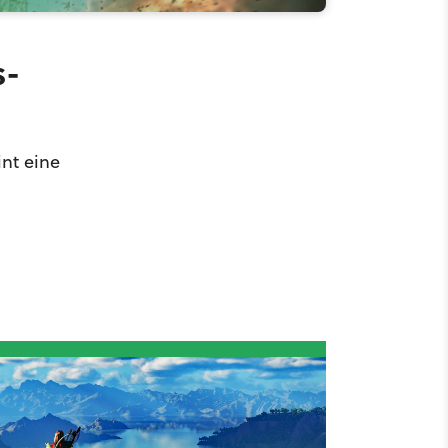
s-
nt eine