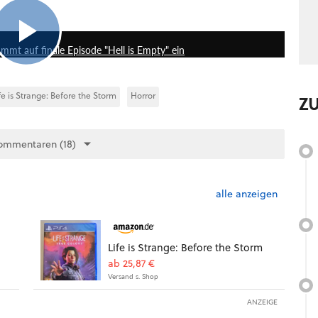
1:44
timmt auf finale Episode "Hell is Empty" ein
fe is Strange: Before the Storm
Horror
Z
ommentaren (18)
alle anzeigen
Life is Strange: Before the Storm
ab 25,87 €
Versand s. Shop
ANZEIGE