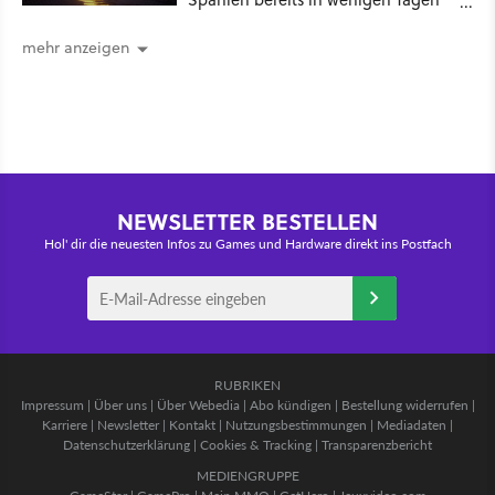
ein schattiges Sommer-Spektakel
mehr anzeigen
NEWSLETTER BESTELLEN
Hol' dir die neuesten Infos zu Games und Hardware direkt ins Postfach
RUBRIKEN
Impressum
|
Über uns
|
Über Webedia
|
Abo kündigen
|
Bestellung widerrufen
|
Karriere
|
Newsletter
|
Kontakt
|
Nutzungsbestimmungen
|
Mediadaten
|
Datenschutzerklärung
|
Cookies & Tracking
|
Transparenzbericht
MEDIENGRUPPE