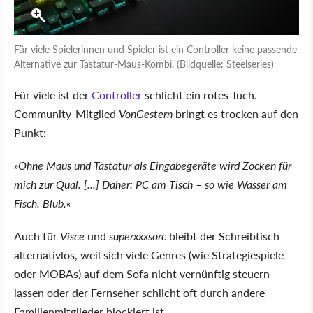
Für viele Spielerinnen und Spieler ist ein Controller keine passende
Alternative zur Tastatur-Maus-Kombi. (Bildquelle: Steelseries)
Für viele ist der
Controller
schlicht ein rotes Tuch.
Community-Mitglied
VonGestern
bringt es trocken auf den
Punkt:
»Ohne Maus und Tastatur als Eingabegeräte wird Zocken für
mich zur Qual. [...] Daher: PC am Tisch – so wie Wasser am
Fisch. Blub.«
Auch für
Visce
und
superxxxsorc
bleibt der Schreibtisch
alternativlos, weil sich viele Genres (wie Strategiespiele
oder MOBAs) auf dem Sofa nicht vernünftig steuern
lassen oder der Fernseher schlicht oft durch andere
Familienmitglieder blockiert ist.