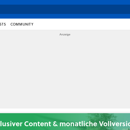
STS
COMMUNITY
lusiver Content & monatliche Vollvers