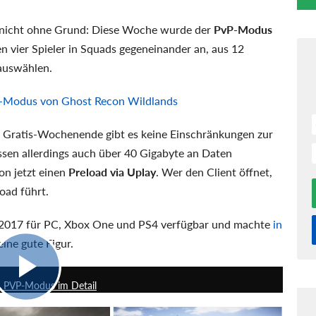
 nicht ohne Grund: Diese Woche wurde der
PvP-Modus
gen vier Spieler in Squads gegeneinander an, aus 12
auswählen.
P-Modus von Ghost Recon Wildlands
ratis-Wochenende gibt es keine Einschränkungen zur
müssen allerdings auch über 40 Gigabyte an Daten
on jetzt einen
Preload via Uplay
. Wer den Client öffnet,
oad führt.
z 2017 für PC, Xbox One und PS4 verfügbar und machte
in
ine gute Figur.
6:11
n PVP-Modus im Detail