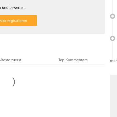
 und bewerten.
nlos registrieren
Älteste
zuerst
Top
Kommentare
meh