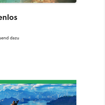
enlos
ssend dazu