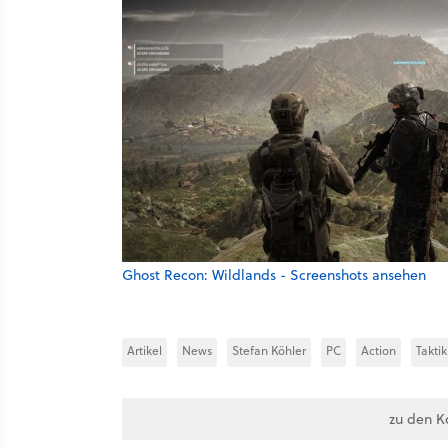
Ghost Recon: Wildlands - Screenshots ansehen
Artikel
News
Stefan Köhler
PC
Action
Takti
zu den K