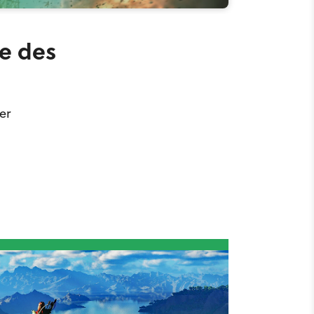
se des
er