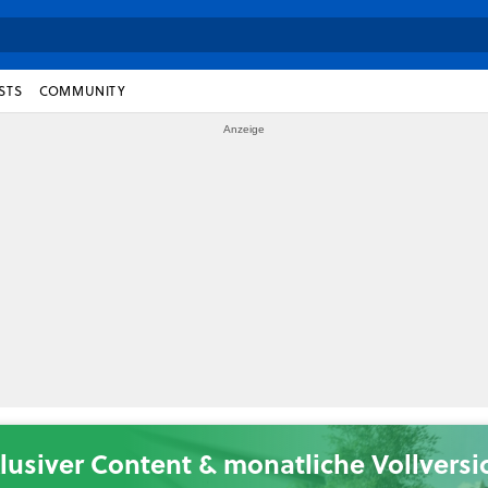
STS
COMMUNITY
lusiver Content & monatliche Vollvers