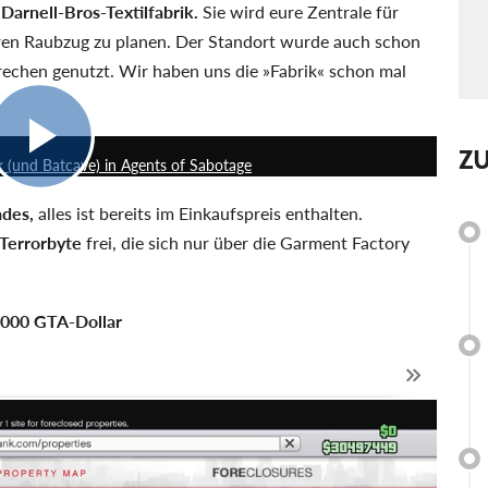
Darnell-Bros-Textilfabrik.
Sie wird eure Zentrale für
ren Raubzug zu planen. Der Standort wurde auch schon
brechen genutzt. Wir haben uns die
Fabrik
schon mal
12:11
Z
k (und Batcave) in Agents of Sabotage
ades,
alles ist bereits im Einkaufspreis enthalten.
Terrorbyte
frei, die sich nur über die Garment Factory
.000 GTA-Dollar