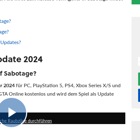
tage?
age?
s Updates?
pdate 2024
of Sabotage?
er 2024
für PC, PlayStation 5, PS4, Xbox Series X/S und
GTA Online kostenlos und wird dem Spiel als Update
0:30
eiche Raubzüge durchführen