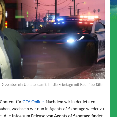
Dezember ein Update, damit ihr die Feiertage mit Raubüberfällen
 Content für
GTA Online
. Nachdem wir in der letzten
aben, wechseln wir nun in Agents of Sabotage wieder zu
e.
Alle Infos zum Release von Agents of Sabotage findet