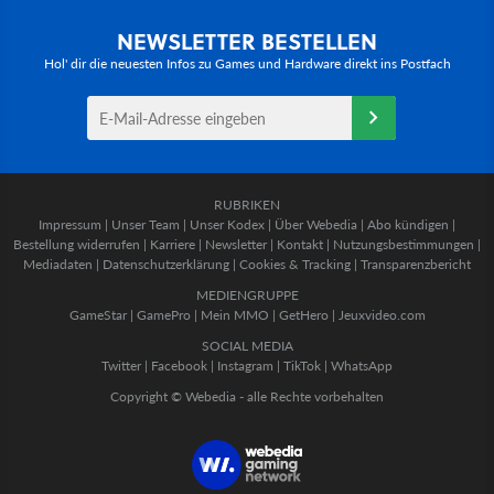
NEWSLETTER BESTELLEN
Hol' dir die neuesten Infos zu Games und Hardware direkt ins Postfach
RUBRIKEN
Impressum
|
Unser Team
|
Unser Kodex
|
Über Webedia
|
Abo kündigen
|
Bestellung widerrufen
|
Karriere
|
Newsletter
|
Kontakt
|
Nutzungsbestimmungen
|
Mediadaten
|
Datenschutzerklärung
|
Cookies & Tracking
|
Transparenzbericht
MEDIENGRUPPE
GameStar
|
GamePro
|
Mein MMO
|
GetHero
|
Jeuxvideo.com
SOCIAL MEDIA
Twitter
|
Facebook
|
Instagram
|
TikTok
|
WhatsApp
Copyright © Webedia - alle Rechte vorbehalten