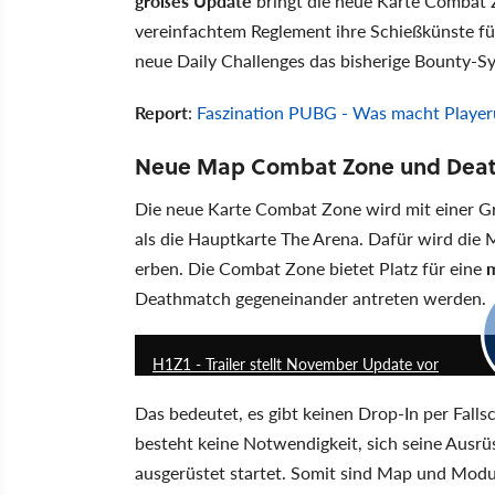
großes Update
bringt die neue Karte Combat 
vereinfachtem Reglement ihre Schießkünste fü
neue Daily Challenges das bisherige Bounty-S
Report
:
Faszination PUBG - Was macht Playeru
Neue Map Combat Zone und Dea
Die neue Karte Combat Zone wird mit einer Gr
als die Hauptkarte The Arena. Dafür wird die
erben. Die Combat Zone bietet Platz für eine
m
Deathmatch gegeneinander antreten werden.
H1Z1 - Trailer stellt November Update vor
Das bedeutet, es gibt keinen Drop-In per Fal
besteht keine Notwendigkeit, sich seine Ausr
ausgerüstet startet. Somit sind Map und Modu