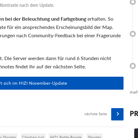
n Kontraste nach dem Update.
n bei der Beleuchtung und Farbgebung
erhalten. So
te für ein ansprechendes Erscheinungsbild der Map.
erungen nach Community-Feedback bei einer Fragerunde
. Die Server werden dann für rund 6 Stunden nicht
chnotes findet ihr auf der nächsten Seite.
rt sich im H1Z1 November-Update
meh
P
nächste Seite
r-Shooter
Christian Just
H1Z1: Battle Royale
Shooter