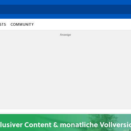
STS
COMMUNITY
lusiver Content & monatliche Vollvers