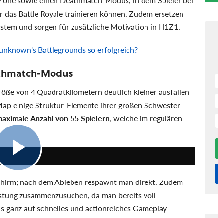
Zone sowie einen Deathmatch-Modus, in dem Spieler bei
r das Battle Royale trainieren können. Zudem ersetzen
ystem und sorgen für zusätzliche Motivation in H1Z1.
nknown's Battlegrounds so erfolgreich?
thmatch-Modus
öße von 4 Quadratkilometern deutlich kleiner ausfallen
 Map einige Struktur-Elemente ihrer großen Schwester
aximale Anzahl von 55 Spielern
, welche im regulären
2:24
lschirm; nach dem Ableben respawnt man direkt. Zudem
üstung zusammenzusuchen, da man bereits voll
s ganz auf schnelles und actionreiches Gameplay