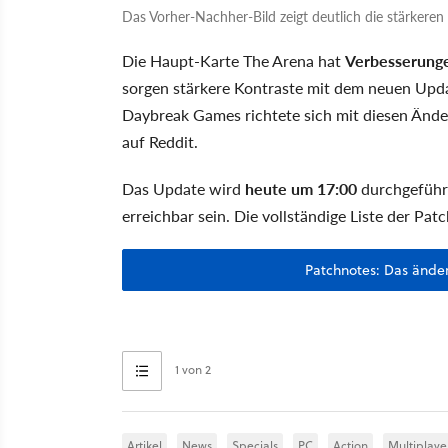
Das Vorher-Nachher-Bild zeigt deutlich die stärkere
Die Haupt-Karte The Arena hat
Verbesserunge
sorgen stärkere Kontraste mit dem neuen Upda
Daybreak Games richtete sich mit diesen Änd
auf Reddit.
Das Update wird
heute um 17:00
durchgeführt
erreichbar sein. Die vollständige Liste der Pat
Patchnotes: Das ände
1 von 2
Artikel
News
Specials
PC
Action
Multiplaye