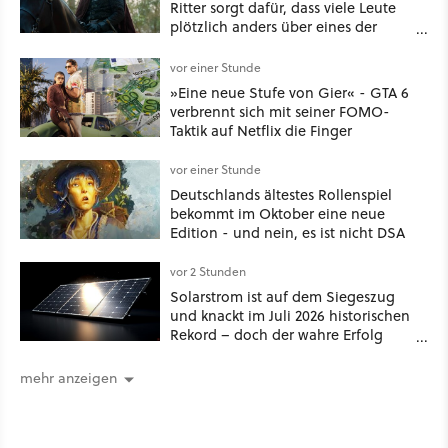
Ritter sorgt dafür, dass viele Leute
plötzlich anders über eines der
umstrittensten Häuser von Game of
Thrones denken
vor einer Stunde
»Eine neue Stufe von Gier« - GTA 6
verbrennt sich mit seiner FOMO-
Taktik auf Netflix die Finger
vor einer Stunde
Deutschlands ältestes Rollenspiel
bekommt im Oktober eine neue
Edition - und nein, es ist nicht DSA
vor 2 Stunden
Solarstrom ist auf dem Siegeszug
und knackt im Juli 2026 historischen
Rekord – doch der wahre Erfolg
bleibt unsichtbar
mehr anzeigen