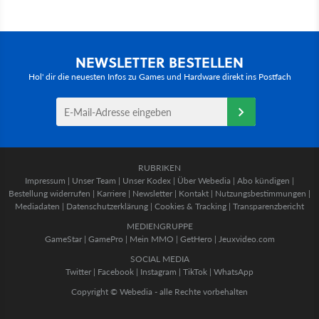
NEWSLETTER BESTELLEN
Hol' dir die neuesten Infos zu Games und Hardware direkt ins Postfach
RUBRIKEN
Impressum
|
Unser Team
|
Unser Kodex
|
Über Webedia
|
Abo kündigen
|
Bestellung widerrufen
|
Karriere
|
Newsletter
|
Kontakt
|
Nutzungsbestimmungen
|
Mediadaten
|
Datenschutzerklärung
|
Cookies & Tracking
|
Transparenzbericht
MEDIENGRUPPE
GameStar
|
GamePro
|
Mein MMO
|
GetHero
|
Jeuxvideo.com
SOCIAL MEDIA
Twitter
|
Facebook
|
Instagram
|
TikTok
|
WhatsApp
Copyright © Webedia - alle Rechte vorbehalten