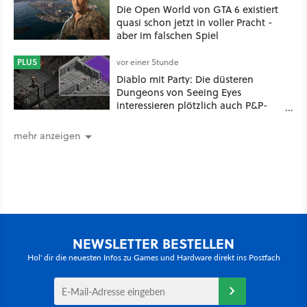
Die Open World von GTA 6 existiert
quasi schon jetzt in voller Pracht -
aber im falschen Spiel
PLUS
vor einer Stunde
Diablo mit Party: Die düsteren
Dungeons von Seeing Eyes
interessieren plötzlich auch P&P-
Spieler
mehr anzeigen
NEWSLETTER BESTELLEN
Hol' dir die neuesten Infos zu Games und Hardware direkt ins Postfach