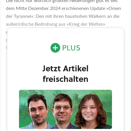
Die nicht nur wörtlich größten Neuerungen gibt es seit
dem Mitte Dezember 2024 erschienenen Update »Omen
der Tyrannei«: Den mit ihren haushohen Walkern an die
außerirdische Bedrohung aus »Krieg der Welten«
erinnernden Illuminaten-Aliens kommen wir besser nicht
zu nahe, weil sie wie eine Mischung aus den bisherigen
Fraktionen Bugs und Robotern funktionieren.
Jetzt Artikel
freischalten