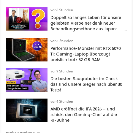
vor 6 Stunden
Doppelt so langes Leben für unsere
geliebten Vierbeiner dank neuer
Behandlungsmethode aus Japan:
Der Blick auf über 1.200
Kommentare zeigt, dass es nicht so
vor 8 Stunden
einfach ist
Performance-Monster mit RTX 5070
Ti: Gaming-Laptop überzeugt
preislich trotz 32 GB RAM
vor 9 Stunden
Die besten Saugroboter im Check -
das sind unsere Sieger nach über 30
Tests!
vor 9 Stunden
AMD eröffnet die IFA 2026 – und
schickt den Gaming-Chef auf die
KI-Bühne
mehr anzeigen