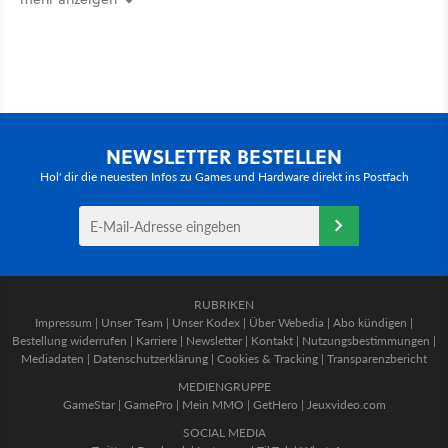
NEWSLETTER BESTELLEN
Hol' dir die neuesten Infos zu Games und Hardware direkt ins Postfach
RUBRIKEN
Impressum
|
Unser Team
|
Unser Kodex
|
Über Webedia
|
Abo kündigen
|
Bestellung widerrufen
|
Karriere
|
Newsletter
|
Kontakt
|
Nutzungsbestimmungen
|
Mediadaten
|
Datenschutzerklärung
|
Cookies & Tracking
|
Transparenzbericht
MEDIENGRUPPE
GameStar
|
GamePro
|
Mein MMO
|
GetHero
|
Jeuxvideo.com
SOCIAL MEDIA