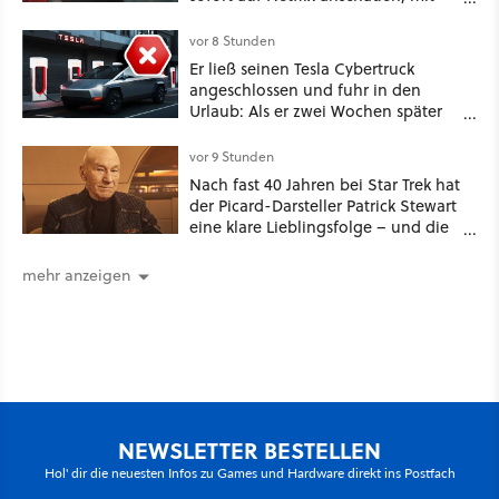
dabei: ein Star aus Der Hobbit
vor 8 Stunden
Er ließ seinen Tesla Cybertruck
angeschlossen und fuhr in den
Urlaub: Als er zwei Wochen später
zurückkam, sprang der Truck nicht
mehr an [Best of GameStar]
vor 9 Stunden
Nach fast 40 Jahren bei Star Trek hat
der Picard-Darsteller Patrick Stewart
eine klare Lieblingsfolge – und die
ist Familiensache
mehr anzeigen
NEWSLETTER BESTELLEN
Hol' dir die neuesten Infos zu Games und Hardware direkt ins Postfach