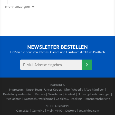
mehr anzeigen
NEWSLETTER BESTELLEN
Hol' dir die neuesten Infos zu Games und Hardware direkt ins Postfach
RUBRIKEN
Impressum
|
Unser Team
|
Unser Kodex
|
Über Webedia
|
Abo kündigen
|
Bestellung widerrufen
|
Karriere
|
Newsletter
|
Kontakt
|
Nutzungsbestimmungen
|
Mediadaten
|
Datenschutzerklärung
|
Cookies & Tracking
|
Transparenzbericht
MEDIENGRUPPE
GameStar
|
GamePro
|
Mein MMO
|
GetHero
|
Jeuxvideo.com