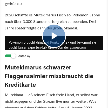
gedrückt.«
2020 schaffte es Mutekimarus Fisch so, Pokémon Saphir
nach über 3.000 Stunden erfolgreich zu beenden. Drei
Jahre später folgte dann der große Skandal.
52:11
Pokémon braucht dringend Konkurrenz - und bekommt sie
auch! Unser Experten-Talk direkt von der gamescom
Autoplay
Mutekimarus schwarzer
Flaggensalmler missbraucht die
Kreditkarte
Mutekimaru ließ seinem Fisch freie Hand, er selbst war
nicht zugegen und der Stream live munter weiter. Was
niemand auf dem Schirm hatte: Am 14. Januar 2023