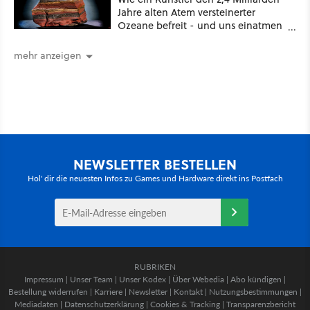
Jahre alten Atem versteinerter
Ozeane befreit - und uns einatmen
lässt
mehr anzeigen
NEWSLETTER BESTELLEN
Hol' dir die neuesten Infos zu Games und Hardware direkt ins Postfach
RUBRIKEN
Impressum
|
Unser Team
|
Unser Kodex
|
Über Webedia
|
Abo kündigen
|
Bestellung widerrufen
|
Karriere
|
Newsletter
|
Kontakt
|
Nutzungsbestimmungen
|
Mediadaten
|
Datenschutzerklärung
|
Cookies & Tracking
|
Transparenzbericht