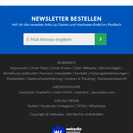
NEWSLETTER BESTELLEN
Hol' dir die neuesten Infos zu Games und Hardware direkt ins Postfach
RUBRIKEN
Impressum
|
Unser Team
|
Unser Kodex
|
Über Webedia
|
Abo kündigen
|
Bestellung widerrufen
|
Karriere
|
Newsletter
|
Kontakt
|
Nutzungsbestimmungen
|
Mediadaten
|
Datenschutzerklärung
|
Cookies & Tracking
|
Transparenzbericht
MEDIENGRUPPE
GameStar
|
GamePro
|
Mein MMO
|
GetHero
|
Jeuxvideo.com
SOCIAL MEDIA
Twitter
|
Facebook
|
Instagram
|
TikTok
|
WhatsApp
Copyright © Webedia - alle Rechte vorbehalten