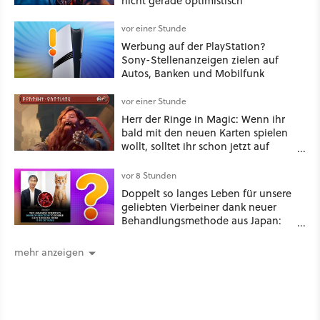
nicht gerade optimistisch
vor einer Stunde
Werbung auf der PlayStation?
Sony-Stellenanzeigen zielen auf
Autos, Banken und Mobilfunk
vor einer Stunde
Herr der Ringe in Magic: Wenn ihr
bald mit den neuen Karten spielen
wollt, solltet ihr schon jetzt auf
Duolingo Zwergisch pauken
vor 8 Stunden
Doppelt so langes Leben für unsere
geliebten Vierbeiner dank neuer
Behandlungsmethode aus Japan:
Der Blick auf über 1.200
Kommentare zeigt, dass es nicht so
mehr anzeigen
einfach ist