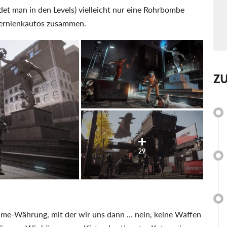
det man in den Levels) vielleicht nur eine Rohrbombe
 Fernlenkautos zusammen.
Z
29
ame-Währung, mit der wir uns dann … nein, keine Waffen