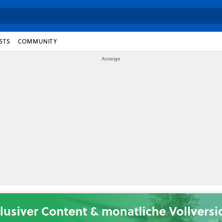
STS
COMMUNITY
lusiver Content & monatliche Vollvers