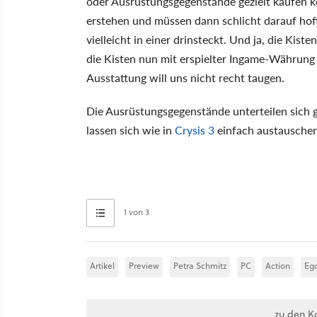
oder Ausrüstungsgegenstände gezielt kaufen 
erstehen und müssen dann schlicht darauf hoff
vielleicht in einer drinsteckt. Und ja, die Ki
die Kisten nun mit erspielter Ingame-Währung 
Ausstattung will uns nicht recht taugen.
Die Ausrüstungsgegenstände unterteilen sich 
lassen sich wie in
Crysis 3
einfach austauschen,
1 von 3
Artikel
Preview
Petra Schmitz
PC
Action
Eg
zu den K