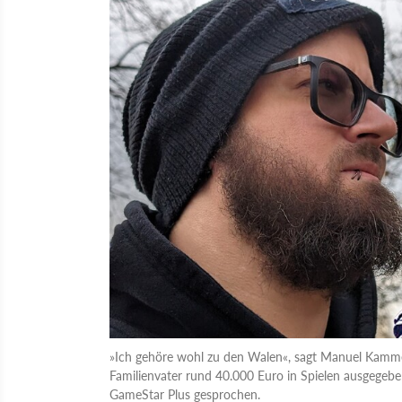
»Ich gehöre wohl zu den Walen«, sagt Manuel Kamme
Familienvater rund 40.000 Euro in Spielen ausgegeb
GameStar Plus gesprochen.