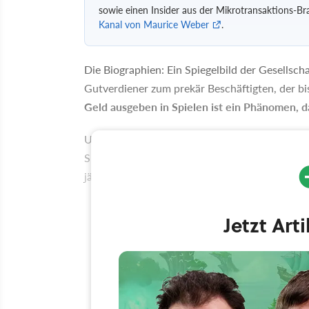
sowie einen Insider aus der Mikrotransaktions-B
Kanal von Maurice Weber
.
Die Biographien: Ein Spiegelbild der Gesells
Gutverdiener zum prekär Beschäftigten, der bi
Geld ausgeben in Spielen ist ein Phänomen, da
Und das häufig ganz harmlos beginnt. So wie 
Spiel habe ich 2005 ausgegeben, mit 22 Jahren.
jährige Vater zweier kleiner Kinder, der als An
Jetzt Art