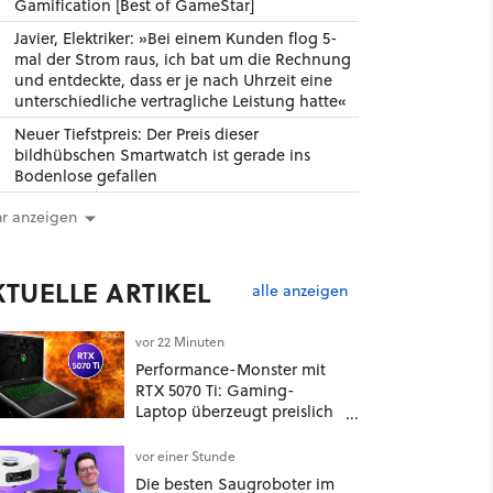
Gamification [Best of GameStar]
Javier, Elektriker: »Bei einem Kunden flog 5-
mal der Strom raus, ich bat um die Rechnung
und entdeckte, dass er je nach Uhrzeit eine
unterschiedliche vertragliche Leistung hatte«
Neuer Tiefstpreis: Der Preis dieser
bildhübschen Smartwatch ist gerade ins
Bodenlose gefallen
r anzeigen
KTUELLE ARTIKEL
alle anzeigen
vor 22 Minuten
Performance-Monster mit
RTX 5070 Ti: Gaming-
Laptop überzeugt preislich
trotz 32 GB RAM
vor einer Stunde
Die besten Saugroboter im