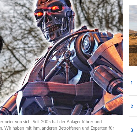
1
2
rmeier von sich. Seit 2005 hat der Anlagenführer und
en. Wir haben mit ihm, anderen Betroffenen und Experten für
3