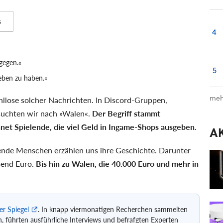
s
4
agegen.«
5
geben zu haben.«
meh
llose solcher Nachrichten. In Discord-Gruppen,
 suchten wir nach »Walen«.
Der Begriff stammt
net Spielende, die viel Geld in Ingame-Shops ausgeben.
A
nde Menschen erzählen uns ihre Geschichte. Darunter
send Euro.
Bis hin zu Walen, die 40.000 Euro und mehr in
r Spiegel
. In knapp viermonatigen Recherchen sammelten
, führten ausführliche Interviews und befrafgten Experten