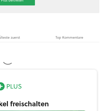
t Plus beitreten
Älteste
zuerst
Top
Kommentare
ikel freischalten