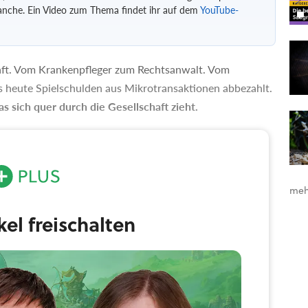
ranche. Ein Video zum Thema findet ihr auf dem
YouTube-
chaft. Vom Krankenpfleger zum Rechtsanwalt. Vom
s heute Spielschulden aus Mikrotransaktionen abbezahlt.
s sich quer durch die Gesellschaft zieht.
bei Manuel Kammermeier. »Das erste Mal Geld in einem
 Das war für das Golfspiel PangYa«, erzählt der 42-
lagenführer in der Automobilindustrie arbeitet.
meh
ikel freischalten