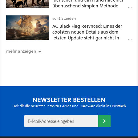
überraschend simplen Methode
eine tiefe Höhle und hinterließen
Spuren für die Ewigkeit
vor 2 Stunden
AC Black Flag Resynced: Eines der
coolsten neuen Details aus dem
letzten Update steht gar nicht in
den Patch Notes
mehr anzeigen
NEWSLETTER BESTELLEN
Hol' dir die neuesten Infos zu Games und Hardware direkt ins Postfach