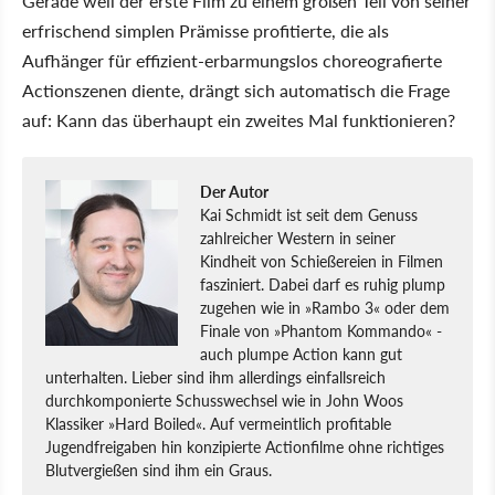
Gerade weil der erste Film zu einem großen Teil von seiner
erfrischend simplen Prämisse profitierte, die als
Aufhänger für effizient-erbarmungslos choreografierte
Actionszenen diente, drängt sich automatisch die Frage
auf: Kann das überhaupt ein zweites Mal funktionieren?
Der Autor
Kai Schmidt ist seit dem Genuss
zahlreicher Western in seiner
Kindheit von Schießereien in Filmen
fasziniert. Dabei darf es ruhig plump
zugehen wie in »Rambo 3« oder dem
Finale von »Phantom Kommando« -
auch plumpe Action kann gut
unterhalten. Lieber sind ihm allerdings einfallsreich
durchkomponierte Schusswechsel wie in John Woos
Klassiker »Hard Boiled«. Auf vermeintlich profitable
Jugendfreigaben hin konzipierte Actionfilme ohne richtiges
Blutvergießen sind ihm ein Graus.