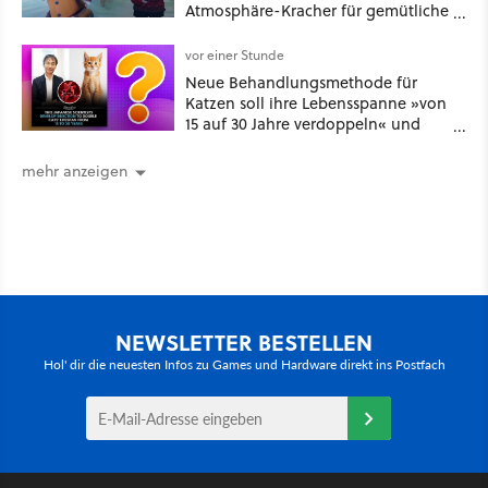
Atmosphäre-Kracher für gemütliche
Abende
vor einer Stunde
Neue Behandlungsmethode für
Katzen soll ihre Lebensspanne »von
15 auf 30 Jahre verdoppeln« und
über 1.200 Kommentare setzen sich
kritisch damit auseinander
mehr anzeigen
NEWSLETTER BESTELLEN
Hol' dir die neuesten Infos zu Games und Hardware direkt ins Postfach