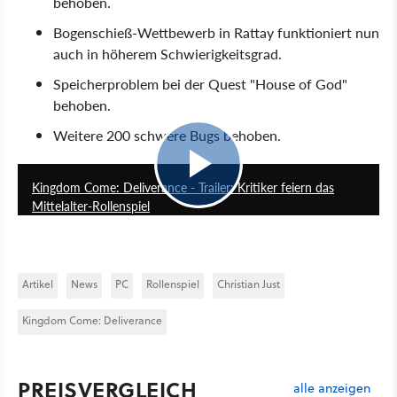
behoben.
Bogenschieß-Wettbewerb in Rattay funktioniert nun
auch in höherem Schwierigkeitsgrad.
Speicherproblem bei der Quest "House of God"
behoben.
Weitere 200 schwere Bugs behoben.
1:03
Kingdom Come: Deliverance - Trailer: Kritiker feiern das
Mittelalter-Rollenspiel
Artikel
News
PC
Rollenspiel
Christian Just
Kingdom Come: Deliverance
PREISVERGLEICH
alle anzeigen