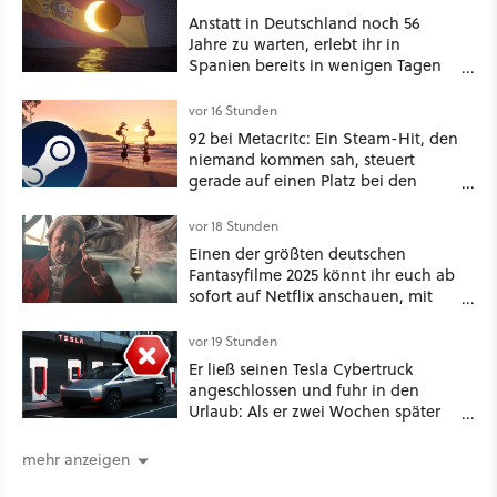
Anstatt in Deutschland noch 56
Jahre zu warten, erlebt ihr in
Spanien bereits in wenigen Tagen
ein schattiges Sommer-Spektakel
vor 16 Stunden
92 bei Metacritc: Ein Steam-Hit, den
niemand kommen sah, steuert
gerade auf einen Platz bei den
Game Awards zu
vor 18 Stunden
Einen der größten deutschen
Fantasyfilme 2025 könnt ihr euch ab
sofort auf Netflix anschauen, mit
dabei: ein Star aus Der Hobbit
vor 19 Stunden
Er ließ seinen Tesla Cybertruck
angeschlossen und fuhr in den
Urlaub: Als er zwei Wochen später
zurückkam, sprang der Truck nicht
mehr an [Best of GameStar]
mehr anzeigen