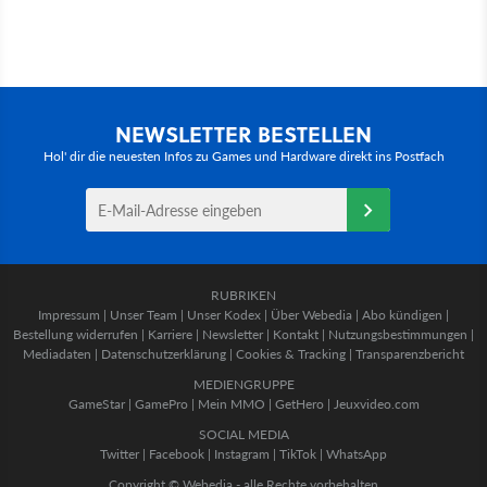
NEWSLETTER BESTELLEN
Hol' dir die neuesten Infos zu Games und Hardware direkt ins Postfach
RUBRIKEN
Impressum
|
Unser Team
|
Unser Kodex
|
Über Webedia
|
Abo kündigen
|
Bestellung widerrufen
|
Karriere
|
Newsletter
|
Kontakt
|
Nutzungsbestimmungen
|
Mediadaten
|
Datenschutzerklärung
|
Cookies & Tracking
|
Transparenzbericht
MEDIENGRUPPE
GameStar
|
GamePro
|
Mein MMO
|
GetHero
|
Jeuxvideo.com
SOCIAL MEDIA
Twitter
|
Facebook
|
Instagram
|
TikTok
|
WhatsApp
Copyright © Webedia - alle Rechte vorbehalten