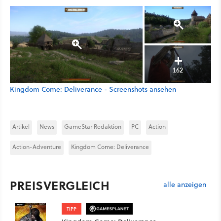
162
Kingdom Come: Deliverance - Screenshots ansehen
Artikel
News
GameStar Redaktion
PC
Action
Action-Adventure
Kingdom Come: Deliverance
PREISVERGLEICH
alle anzeigen
TIPP