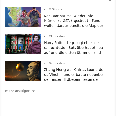
House of the Dragon und Knight of
the Seven Kingdoms
vor 11 Stunden
Rockstar hat mal wieder Info-
Krümel zu GTA 6 gestreut - Fans
wollen daraus bereits die Map des
kommenden Open-World-Hits
ablesen können
vor 13 Stunden
Harry Potter: Lego legt eines der
schlechtesten Sets überhaupt neu
auf und die ersten Stimmen sind
schon wieder kritisch
vor 16 Stunden
Zhang Heng war Chinas Leonardo
da Vinci — und er baute nebenbei
den ersten Erdbebenmesser der
Menschheitsgeschichte [Best of
GameStar]
mehr anzeigen