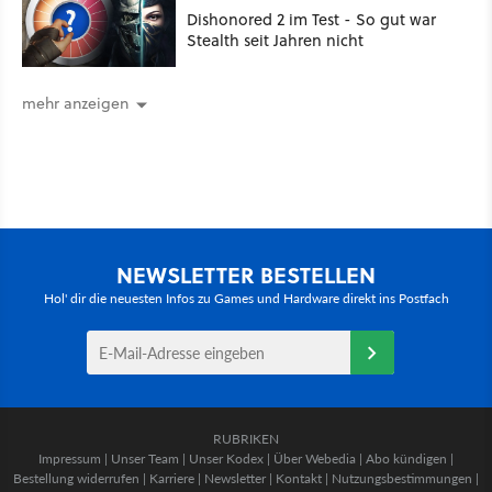
Dishonored 2 im Test - So gut war
Stealth seit Jahren nicht
mehr anzeigen
NEWSLETTER BESTELLEN
Hol' dir die neuesten Infos zu Games und Hardware direkt ins Postfach
RUBRIKEN
Impressum
|
Unser Team
|
Unser Kodex
|
Über Webedia
|
Abo kündigen
|
Bestellung widerrufen
|
Karriere
|
Newsletter
|
Kontakt
|
Nutzungsbestimmungen
|