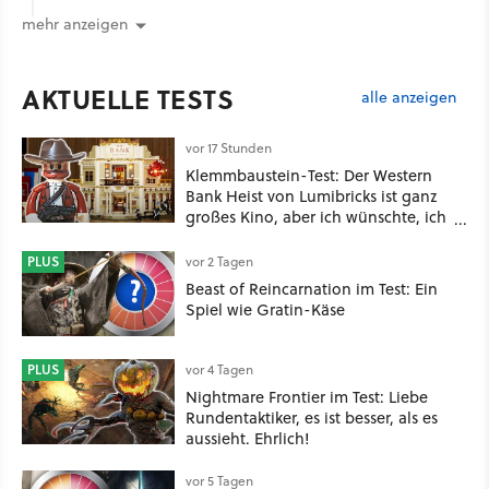
mehr anzeigen
AKTUELLE TESTS
alle anzeigen
vor 17 Stunden
Klemmbaustein-Test: Der Western
Bank Heist von Lumibricks ist ganz
großes Kino, aber ich wünschte, ich
hätte vorher nie von der Marke
gehört
PLUS
vor 2 Tagen
Beast of Reincarnation im Test: Ein
Spiel wie Gratin-Käse
PLUS
vor 4 Tagen
Nightmare Frontier im Test: Liebe
Rundentaktiker, es ist besser, als es
aussieht. Ehrlich!
vor 5 Tagen