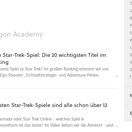
lt. Denn diese Top 10 besteht aus Spielen einer anderen
G
Viel zu lange schon ist kein gutes Star-Trek-Spiel mehr für PC
U
n erschienen. Umso wichtiger also, dass wir hier im Video und
R
Top-20-Ranking der besten Star-Trek-Spiele mit euch in
P
n schwelgen. Was steht am Ende auf Platz 1 unserer
ingon Academy
E
tern abgestimmten Bestenliste? Erfahrt es und diskutiert
d in den Kommentaren mit!
W
U
 Star-Trek-Spiel: Die 20 wichtigsten Titel im
ing
S
beste Spiel zu Star Trek? Im großen Ranking erinnern wir uns
S
Ego-Shooter-, Echtzeitstrategie- und Adventure-Perlen.
F
Rot!
sten Star-Trek-Spiele sind alle schon über 12
 Armada oder Star Trek Online - welches Spiel in
enuniform ist das beste? Im Video liefern wir die Antwort - und
lt. Denn diese Top 10 besteht aus Spielen einer anderen