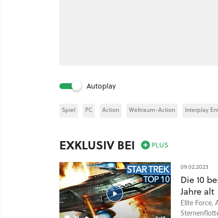
Autoplay
Spiel
PC
Action
Weltraum-Action
Interplay E
EXKLUSIV BEI
09.02.2023
Die 10 be
Jahre alt
Elite Force,
Sternenflott
29
36