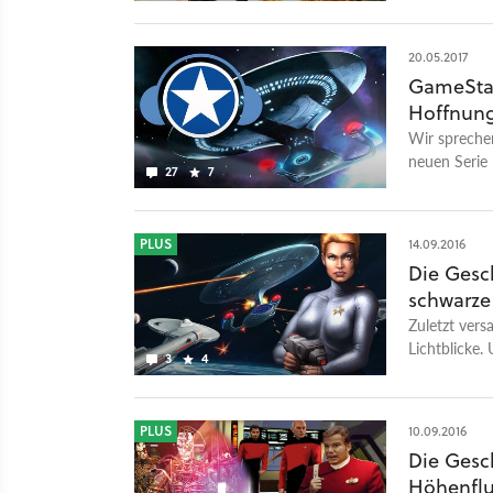
Generation: 
oder Konsole
20.05.2017
beim großen 
GameStar-
Erinnerunge
Hoffnun
redaktionsin
anschließen
Wir sprechen
neuen Serie 
27
7
PLUS
14.09.2016
Die Gesch
schwarze
Zuletzt vers
Lichtblicke.
3
4
PLUS
10.09.2016
Die Gesch
Höhenflu