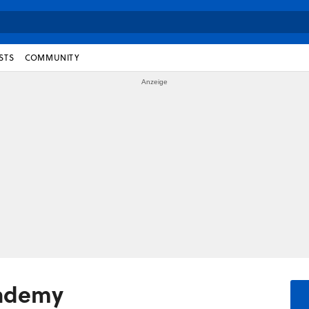
STS
COMMUNITY
cademy