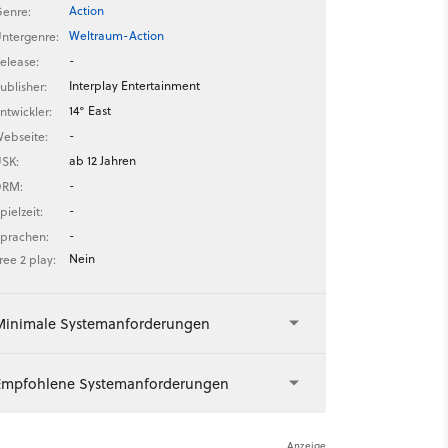
Action
enre:
Weltraum-Action
ntergenre:
-
elease:
Interplay Entertainment
ublisher:
14° East
ntwickler:
-
ebseite:
ab 12 Jahren
SK:
-
DRM:
-
pielzeit:
-
prachen:
Nein
ree 2 play:
Minimale Systemanforderungen
Empfohlene Systemanforderungen