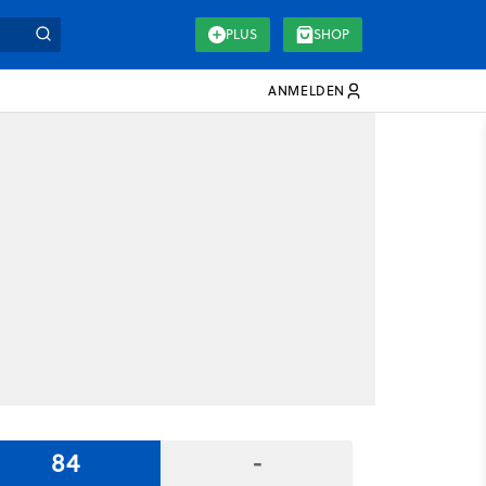
PLUS
SHOP
ANMELDEN
84
-