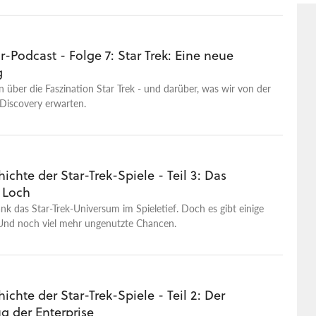
Viel zu lange schon ist kein gutes Star-Trek-Spiel mehr für PC
n erschienen. Umso wichtiger also, dass wir hier im Video und
Top-20-Ranking der besten Star-Trek-Spiele mit euch in
Podcast - Folge 7: Star Trek: Eine neue
n schwelgen. Was steht am Ende auf Platz 1 unserer
g
tern abgestimmten Bestenliste? Erfahrt es und diskutiert
d in den Kommentaren mit!
 über die Faszination Star Trek - und darüber, was wir von der
Discovery erwarten.
ichte der Star-Trek-Spiele - Teil 3: Das
 Loch
ank das Star-Trek-Universum im Spieletief. Doch es gibt einige
 Und noch viel mehr ungenutzte Chancen.
ichte der Star-Trek-Spiele - Teil 2: Der
g der Enterprise