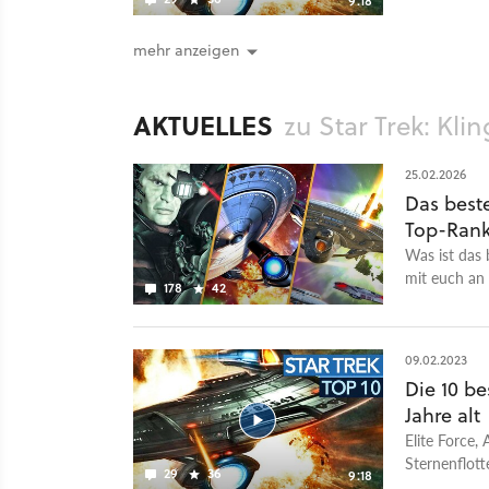
9:18
fühlen uns a
Generation: 
mehr anzeigen
oder Konsole
beim großen 
Erinnerunge
AKTUELLES
zu Star Trek: Kl
redaktionsin
anschließen
25.02.2026
Das beste
Top-Rank
Was ist das 
mit euch an 
178
42
Alarmstufe 
09.02.2023
Die 10 be
Jahre alt
Elite Force,
Sternenflott
29
36
9:18
fühlen uns a