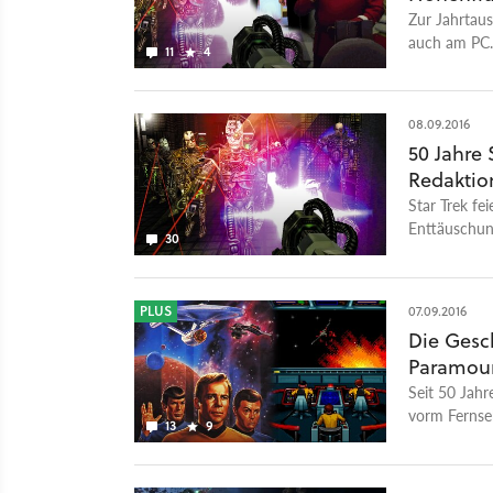
Zur Jahrtau
auch am PC. 
11
4
Spiele aller Z
08.09.2016
50 Jahre 
Redaktio
Star Trek fe
Enttäuschung
30
PLUS
07.09.2016
Die Gesch
Paramoun
Seit 50 Jahr
vorm Fernseh
13
9
richtigen Sta