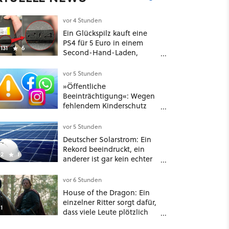
vor 4 Stunden
Ein Glückspilz kauft eine
PS4 für 5 Euro in einem
131
6
Second-Hand-Laden,
schließt sie Zuhause an und
schon hat er seine erste
vor 5 Stunden
funktionierende PlayStation
»Öffentliche
[Best of GameStar]
Beeinträchtigung«: Wegen
fehlendem Kinderschutz
muss Meta in New Mexico
567 Millionen US-Dollar
vor 5 Stunden
zahlen
Deutscher Solarstrom: Ein
Rekord beeindruckt, ein
2
1
anderer ist gar kein echter
Erfolg – und ein Detail
verrät mehr über die
vor 6 Stunden
Energiewende als jede Zahl
House of the Dragon: Ein
einzelner Ritter sorgt dafür,
1
dass viele Leute plötzlich
anders über eines der