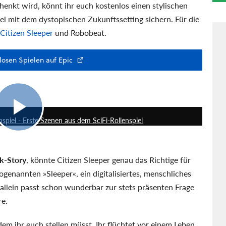
enkt wird, könnt ihr euch kostenlos einen stylischen
el mit dem dystopischen Zukunftssetting sichern. Für die
Citizen Sleeper
und Robobeat.
losen Spielen auf Epic
1:30
nspiel - Erste Szenen aus dem SciFi-Rollenspiel
k-Story
, könnte Citizen Sleeper genau das Richtige für
 sogenannten
Sleeper
, ein digitalisiertes, menschliches
allein passt schon wunderbar zur stets präsenten Frage
re.
 dem ihr euch stellen müsst. Ihr flüchtet vor einem Leben