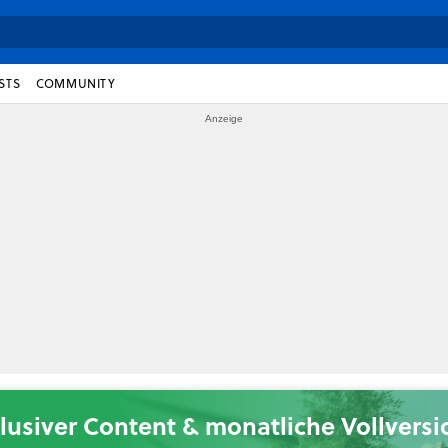
STS
COMMUNITY
lusiver Content & monatliche Vollvers