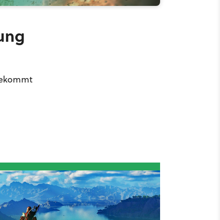
kung
 bekommt