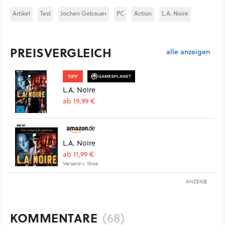
Artikel
Test
Jochen Gebauer
PC
Action
L.A. Noire
PREISVERGLEICH
alle anzeigen
TIPP
L.A. Noire
ab 19,99 €
L.A. Noire
ab 11,99 €
Versand s. Shop
ANZEIGE
KOMMENTARE
(68)