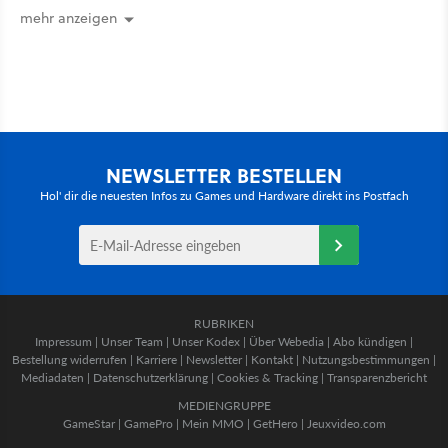
mehr anzeigen
NEWSLETTER BESTELLEN
Hol' dir die neuesten Infos zu Games und Hardware direkt ins Postfach
RUBRIKEN
Impressum
|
Unser Team
|
Unser Kodex
|
Über Webedia
|
Abo kündigen
|
Bestellung widerrufen
|
Karriere
|
Newsletter
|
Kontakt
|
Nutzungsbestimmungen
|
Mediadaten
|
Datenschutzerklärung
|
Cookies & Tracking
|
Transparenzbericht
MEDIENGRUPPE
GameStar
|
GamePro
|
Mein MMO
|
GetHero
|
Jeuxvideo.com