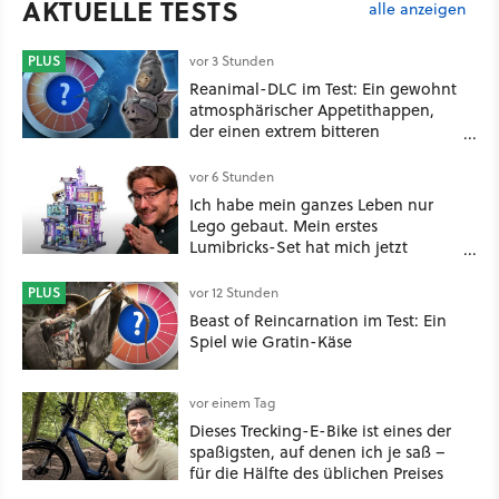
AKTUELLE TESTS
alle anzeigen
PLUS
vor 3 Stunden
Reanimal-DLC im Test: Ein gewohnt
atmosphärischer Appetithappen,
der einen extrem bitteren
Nachgeschmack hinterlässt
vor 6 Stunden
Ich habe mein ganzes Leben nur
Lego gebaut. Mein erstes
Lumibricks-Set hat mich jetzt
nachhaltig beeindruckt: Game
Stack im Test
PLUS
vor 12 Stunden
Beast of Reincarnation im Test: Ein
Spiel wie Gratin-Käse
vor einem Tag
Dieses Trecking-E-Bike ist eines der
spaßigsten, auf denen ich je saß –
für die Hälfte des üblichen Preises