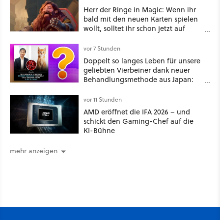
Herr der Ringe in Magic: Wenn ihr
bald mit den neuen Karten spielen
wollt, solltet ihr schon jetzt auf
Duolingo Zwergisch pauken
vor 7 Stunden
Doppelt so langes Leben für unsere
geliebten Vierbeiner dank neuer
Behandlungsmethode aus Japan:
Der Blick auf über 1.200
Kommentare zeigt, dass es nicht so
vor 11 Stunden
einfach ist
AMD eröffnet die IFA 2026 – und
schickt den Gaming-Chef auf die
KI-Bühne
mehr anzeigen