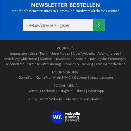
NEWSLETTER BESTELLEN
Hol' dir die neuesten Infos zu Games und Hardware direkt ins Postfach
RUBRIKEN
Impressum
|
Unser Team
|
Unser Kodex
|
Über Webedia
|
Abo kündigen
|
Bestellung widerrufen
|
Karriere
|
Newsletter
|
Kontakt
|
Nutzungsbestimmungen
|
Mediadaten
|
Datenschutzerklärung
|
Cookies & Tracking
|
Transparenzbericht
MEDIENGRUPPE
GameStar
|
GamePro
|
Mein MMO
|
GetHero
|
Jeuxvideo.com
SOCIAL MEDIA
Twitter
|
Facebook
|
Instagram
|
TikTok
|
WhatsApp
Copyright © Webedia - alle Rechte vorbehalten