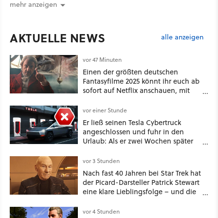
mehr anzeigen
AKTUELLE NEWS
alle anzeigen
vor 47 Minuten
Einen der größten deutschen
Fantasyfilme 2025 könnt ihr euch ab
sofort auf Netflix anschauen, mit
dabei: ein Star aus Der Hobbit
vor einer Stunde
Er ließ seinen Tesla Cybertruck
angeschlossen und fuhr in den
Urlaub: Als er zwei Wochen später
zurückkam, sprang der Truck nicht
mehr an [Best of GameStar]
vor 3 Stunden
Nach fast 40 Jahren bei Star Trek hat
der Picard-Darsteller Patrick Stewart
eine klare Lieblingsfolge – und die
ist Familiensache
vor 4 Stunden