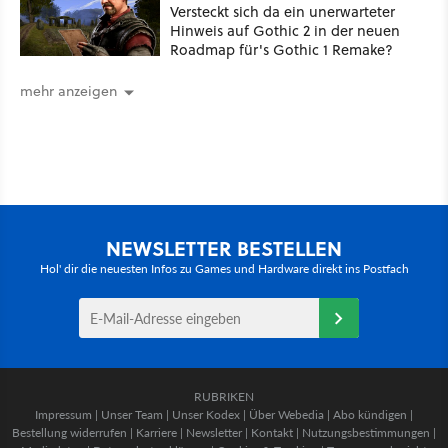
Versteckt sich da ein unerwarteter
Hinweis auf Gothic 2 in der neuen
Roadmap für's Gothic 1 Remake?
mehr anzeigen
NEWSLETTER BESTELLEN
Hol' dir die neuesten Infos zu Games und Hardware direkt ins Postfach
RUBRIKEN
Impressum
|
Unser Team
|
Unser Kodex
|
Über Webedia
|
Abo kündigen
|
Bestellung widerrufen
|
Karriere
|
Newsletter
|
Kontakt
|
Nutzungsbestimmungen
|