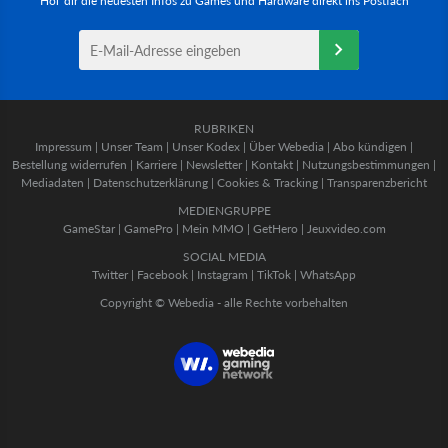
Hol' dir die neuesten Infos zu Games und Hardware direkt ins Postfach
RUBRIKEN
Impressum
|
Unser Team
|
Unser Kodex
|
Über Webedia
|
Abo kündigen
|
Bestellung widerrufen
|
Karriere
|
Newsletter
|
Kontakt
|
Nutzungsbestimmungen
|
Mediadaten
|
Datenschutzerklärung
|
Cookies & Tracking
|
Transparenzbericht
MEDIENGRUPPE
GameStar
|
GamePro
|
Mein MMO
|
GetHero
|
Jeuxvideo.com
SOCIAL MEDIA
Twitter
|
Facebook
|
Instagram
|
TikTok
|
WhatsApp
Copyright © Webedia - alle Rechte vorbehalten