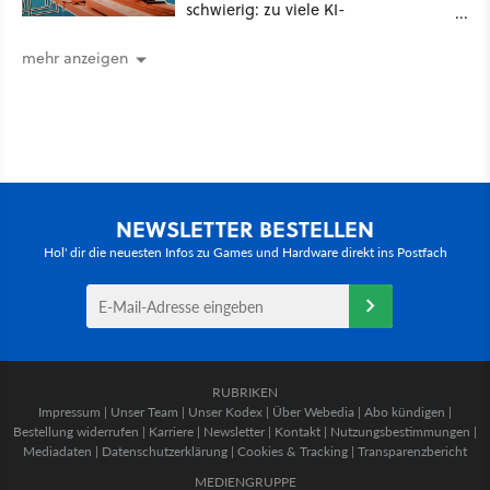
schwierig: zu viele KI-
Rechenzentren
mehr anzeigen
NEWSLETTER BESTELLEN
Hol' dir die neuesten Infos zu Games und Hardware direkt ins Postfach
RUBRIKEN
Impressum
|
Unser Team
|
Unser Kodex
|
Über Webedia
|
Abo kündigen
|
Bestellung widerrufen
|
Karriere
|
Newsletter
|
Kontakt
|
Nutzungsbestimmungen
|
Mediadaten
|
Datenschutzerklärung
|
Cookies & Tracking
|
Transparenzbericht
MEDIENGRUPPE