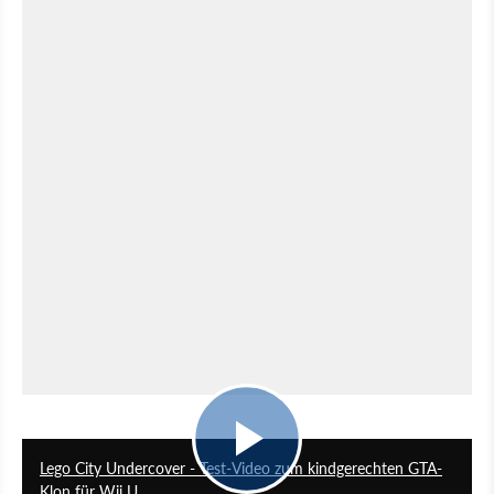
9:19
Lego City Undercover - Test-Video zum kindgerechten GTA-
Klon für Wii U