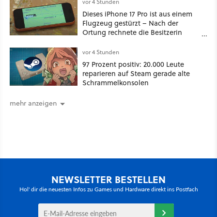
vor 4 Stunden
Dieses iPhone 17 Pro ist aus einem
Flugzeug gestürzt – Nach der
Ortung rechnete die Besitzerin
nicht damit, es unversehrt
vorzufinden
vor 4 Stunden
97 Prozent positiv: 20.000 Leute
reparieren auf Steam gerade alte
Schrammelkonsolen
mehr anzeigen
NEWSLETTER BESTELLEN
Hol' dir die neuesten Infos zu Games und Hardware direkt ins Postfach