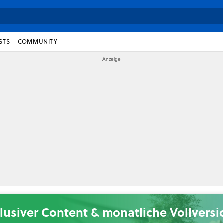
STS
COMMUNITY
lusiver Content & monatliche Vollvers