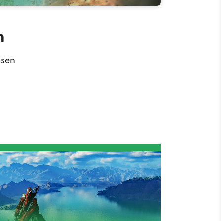
m
osen