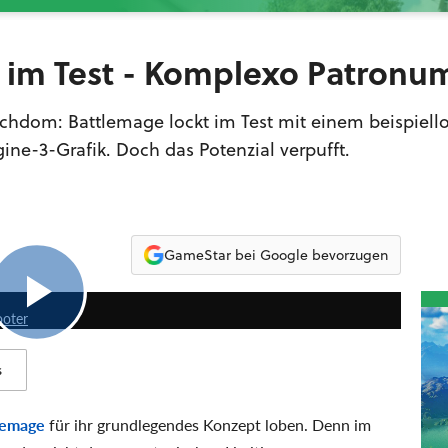
 im Test - Komplexo Patronu
chdom: Battlemage lockt im Test mit einem beispiell
ne-3-Grafik. Doch das Potenzial verpufft.
GameStar bei Google bevorzugen
5:08
ooter
s
lemage
für ihr grundlegendes Konzept loben. Denn im